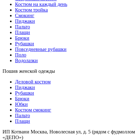
Костюм на каждый день
Костюм тройка
Смокинг
Пиджаки
Пальто
Плащи
Брюки
Рубашки
Повседневные рубашки
Поло
Водолазки
Пошив женской одежды
Деловой костюм
Пиджаки
Рубашки
Брюки
Юбки
Костюм смокинг
Пальто
Плащи
ИП Котвани
Москва, Новолесная ул, д. 5 (рядом с фудмоллом
«ДЕПО»)