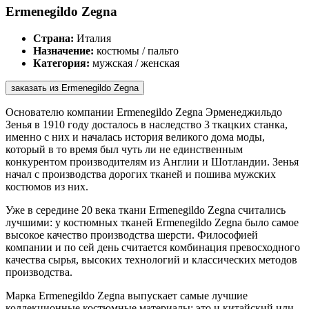
Ermenegildo Zegna
Страна:
Италия
Назначение:
костюмы / пальто
Категория:
мужская / женская
заказать из Ermenegildo Zegna
Основателю компании Ermenegildo Zegna Эрменеджильдо
Зенья в 1910 году досталось в наследство 3 ткацких станка,
именно с них и началась история великого дома моды,
который в то время был чуть ли не единственным
конкурентом производителям из Англии и Шотландии. Зенья
начал с производства дорогих тканей и пошива мужских
костюмов из них.
Уже в середине 20 века ткани Ermenegildo Zegna считались
лучшими: у костюмных тканей Ermenegildo Zegna было самое
высокое качество производства шерсти. Философией
компании и по сей день считается комбинация превосходного
качества сырья, высоких технологий и классических методов
производства.
Марка Ermenegildo Zegna выпускает самые лучшие
коллекционные костюмные материалы: это и китайский или