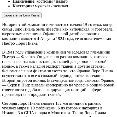
Назначение:
костюмы / пальто
Категория:
мужская / женская
заказать из Loro Piana
История этой компании начинается с начала 19-го века, когда
семья Лоро Пиана была известна как купеческая, и торговала
шерстяными тканями. Официальной датой основания
компании является 4 Августа 1924 года, ее основателем стал
Пьетро Лоро Пиана.
В 1941 году управление компанией унаследовал племянник
Пьетро — Франко. Он успешно развил компанию, которая
стала известна как поставщик тканей для домов «высокой
моды», а также наладил экспорт тканей в другие страны.
Феноменальным фактом является то, что Франко Лоро Пиана
осуществил это все в сложный период, после окончания
Второй мировой войны. В семидесятые годы сыновья Франко
— Серж и Пьер вывели корпорацию на уровень общемировой
известности и добились лидирующих позиций в сфере
производства и продажи тканей.
Сегодня Лоро Пиана владеет 132 магазинами в разных
уголках мира и 10 фабриками, 6 из которых находятся в
Италии, 3 в США и одна в Монголии. Ткани Лоро Пиана —