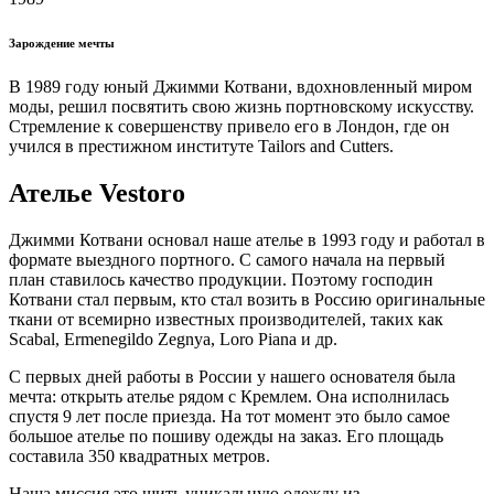
Зарождение мечты
В 1989 году юный Джимми Котвани, вдохновленный миром
моды, решил посвятить свою жизнь портновскому искусству.
Стремление к совершенству привело его в Лондон, где он
учился в престижном институте Tailors and Cutters.
Ателье Vestoro
Джимми Котвани основал наше ателье в 1993 году и работал в
формате выездного портного. С самого начала на первый
план ставилось качество продукции. Поэтому господин
Котвани стал первым, кто стал возить в Россию оригинальные
ткани от всемирно известных производителей, таких как
Scabal, Ermenegildo Zegnya, Loro Piana и др.
С первых дней работы в России у нашего основателя была
мечта: открыть ателье рядом с Кремлем. Она исполнилась
спустя 9 лет после приезда. На тот момент это было самое
большое ателье по пошиву одежды на заказ. Его площадь
составила 350 квадратных метров.
Наша миссия это шить уникальную одежду из