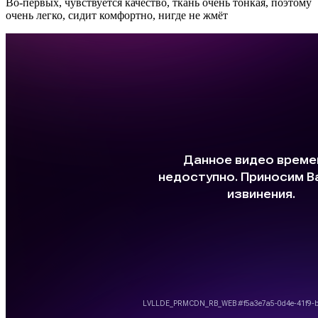
Во-первых, чувствуется качество, ткань очень тонкая, поэтому
очень легко, сидит комфортно, нигде не жмёт