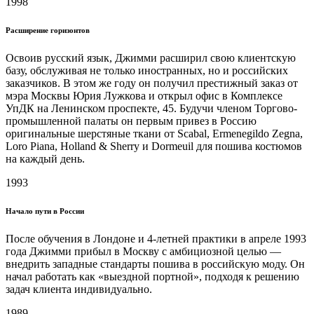
1998
Расширение горизонтов
Освоив русский язык, Джимми расширил свою клиентскую
базу, обслуживая не только иностранных, но и российских
заказчиков. В этом же году он получил престижный заказ от
мэра Москвы Юрия Лужкова и открыл офис в Комплексе
УпДК на Ленинском проспекте, 45. Будучи членом Торгово-
промышленной палаты он первым привез в Россию
оригинальные шерстяные ткани от Scabal, Ermenegildo Zegna,
Loro Piana, Holland & Sherry и Dormeuil для пошива костюмов
на каждый день.
1993
Начало пути в России
После обучения в Лондоне и 4-летней практики в апреле 1993
года Джимми прибыл в Москву с амбициозной целью —
внедрить западные стандарты пошива в российскую моду. Он
начал работать как «выездной портной», подходя к решению
задач клиента индивидуально.
1989