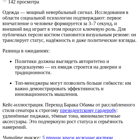
142
просмотра
Одежда — мощный невербальный сигнал. Исследования в
области социальной психологии подтверждают: первое
впечатление о человеке формируется за
3–7 секунд
, и
внешний вид играет в этом процессе ключевую роль. Для
публичных персон костюм становится
визуальным резюме
: он
транслирует статус, надёжность и даже политические взгляды.
Разница в ожиданиях:
Политики
должны выглядеть авторитетно и
предсказуемо — их имидж строится на доверии и
традиционности.
Топ‑менеджеры
могут позволить больше гибкости: им
важно демонстрировать эффективность и
инновационность мышления.
Кейс‑иллюстрация.
Переход Барака Обамы от расслабленного
стиля сенатора к строгому
президентскому гардеробу
:
удлинённые пиджаки, тёмные тона, минималистичные
аксессуары. Это подчеркнуло рост статуса и серьёзность
намерений.
Читайте также:
5 причин зачем мужчине костюм